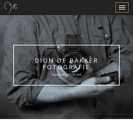
Toggle
Navigat
DION DE BAKKER
FOTOGRAFIE
Home / DdB101229-294