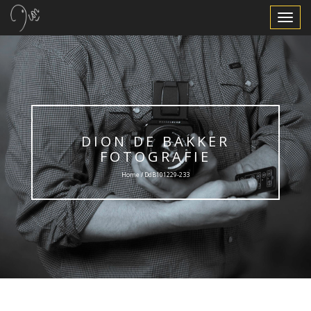
Toggle
Navigat
DION DE BAKKER
FOTOGRAFIE
Home / DdB101229-233