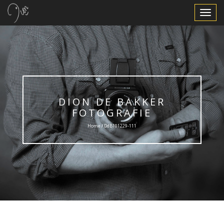
Toggle
Navigat
DION DE BAKKER
FOTOGRAFIE
Home / DdB101229-111