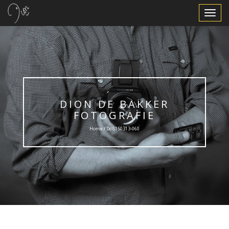
Toggle
Navigat
DION DE BAKKER
FOTOGRAFIE
Home / DdB150313-060