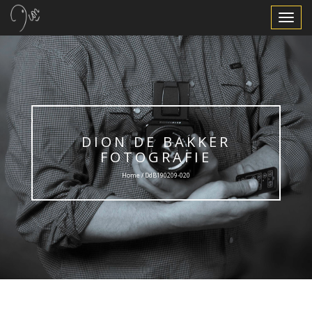
Toggle
Navigat
DION DE BAKKER
FOTOGRAFIE
Home / DdB190209-020