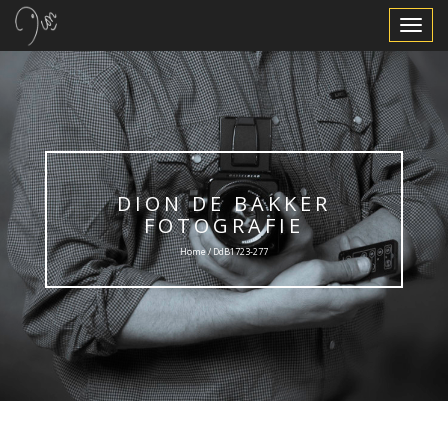
Toggle
Navigat
DION DE BAKKER
FOTOGRAFIE
Home / DdB1723-277