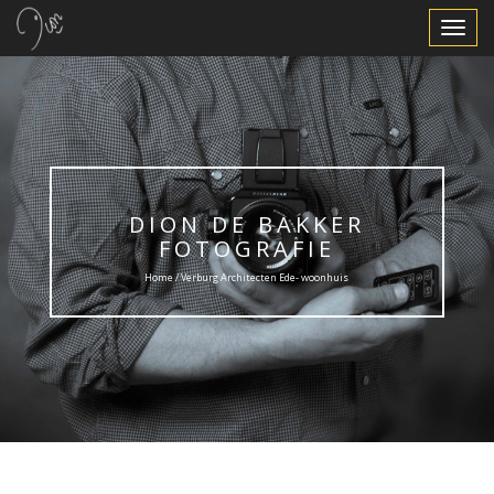
Toggle
Navigat
DION DE BAKKER
FOTOGRAFIE
Home / Verburg Architecten Ede- woonhuis