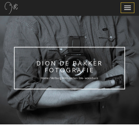
Toggle
Navigat
DION DE BAKKER
FOTOGRAFIE
Home / Verburg Architecten Ede- woonhuis